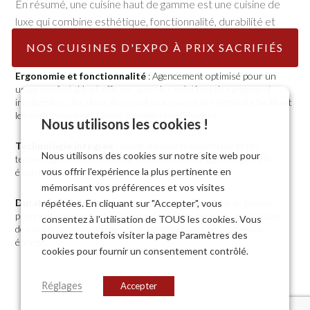
En résumé, une cuisine haut de gamme est une cuisine de
luxe qui combine esthétique, fonctionnalité, durabilité et
innovation, offrant une expérience culinaire exceptionnelle.
NOS CUISINES D'EXPO À PRIX SACRIFIÉS
Ergonomie et fonctionnalité
: Agencement optimisé pour un
usage confortable et efficace, avec des solutions de rangement
intelligentes, des plans de travail spacieux, et des éléments facilitant
les mouvements et l’accès aux différents espaces.
Nous utilisons les cookies !
Technologie intégrée
: Intégration de la domotique et des
Nous utilisons des cookies sur notre site web pour
technologies modernes pour contrôler l’éclairage, les appareils
vous offrir l'expérience la plus pertinente en
électroménagers et les systèmes de sécurité.
mémorisant vos préférences et vos visites
Durabilité et écologie
: Souvent, les cuisines haut de gamme
répétées. En cliquant sur "Accepter", vous
prennent en compte des aspects environnementaux, en utilisant
consentez à l'utilisation de TOUS les cookies. Vous
des matériaux écologiques et des technologies économes en
pouvez toutefois visiter la page Paramètres des
énergie.
cookies pour fournir un consentement contrôlé.
Réglages
Accepter